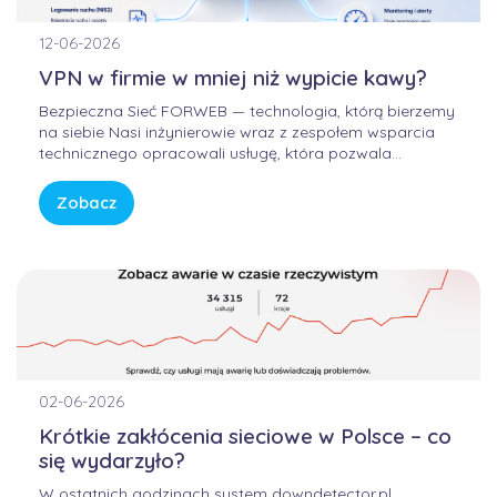
12-06-2026
VPN w firmie w mniej niż wypicie kawy?
Bezpieczna Sieć FORWEB — technologia, którą bierzemy
na siebie Nasi inżynierowie wraz z zespołem wsparcia
technicznego opracowali usługę, która pozwala
korzystać z Internetu w sposób bezpieczny, wygodny i
przewidywalny. Bez samodzielnego konfigurowania
Zobacz
skomplikowanych urządzeń, bez studiowania
dokumentacji producentów i bez zastanawiania się, czy
firmowa sieć […]
02-06-2026
Krótkie zakłócenia sieciowe w Polsce – co
się wydarzyło?
W ostatnich godzinach system downdetector.pl