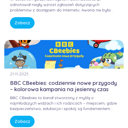
odnotował nagły wzrost zgłoszeń dotyczących
problemów z dostępem do Internetu. Awaria nie była
winą domowych routerów ani infrastruktury FORWEB,
lecz wynikała z przejściowego błędu w globalnej
Zobacz
infrastrukturze trasowania danych. Internet przypomina
sieć autostrad – gdy na jednym z głównych węzłów […]
21-11-2025
BBC CBeebies: codziennie nowe przygody
– kolorowa kampania na jesienny czas
BBC CBeebies to kanał stworzony z myślą o
najmłodszych widzach i ich rodzicach – miejscem, gdzie
bezpieczeństwo, edukacja i spokój są fundamentem
każdej historii. W świecie pełnym bodźców i szybkiego
tempa, CBeebies oferuje przestrzeń, w której dzieci
Zobacz
mogą odkrywać świat w sposób bezpieczny, kreatywny i