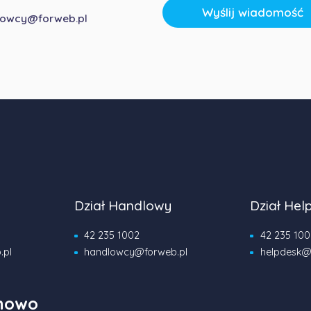
Wyślij wiadomość
lowcy@forweb.pl
Dział Handlowy
Dział Hel
42 235 1002
42 235 100
.pl
handlowcy@forweb.pl
helpdesk@
onowo