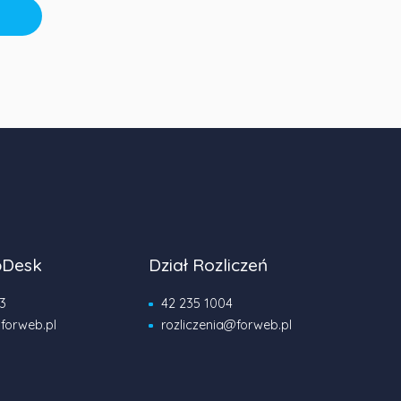
pDesk
Dział Rozliczeń
3
42 235 1004
forweb.pl
rozliczenia@forweb.pl