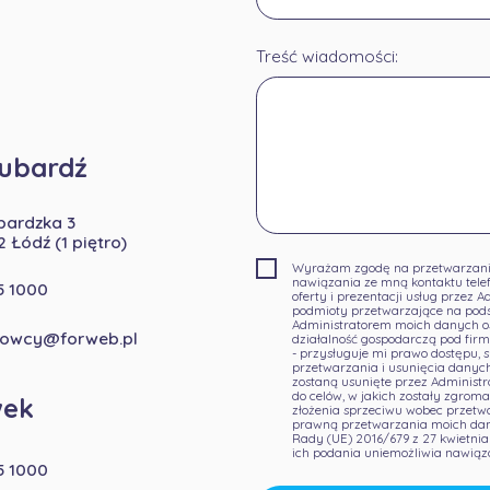
Treść wiadomości:
ubardź
ubardzka 3
2 Łódź (1 piętro)
Wyrażam zgodę na przetwarzani
nawiązania ze mną kontaktu tele
5 1000
oferty i prezentacji usług przez 
podmioty przetwarzające na pods
Administratorem moich danych o
lowcy@forweb.pl
działalność gospodarczą pod firmą
- przysługuje mi prawo dostępu, s
przetwarzania i usunięcia danyc
zostaną usunięte przez Administra
do celów, w jakich zostały zgrom
wek
złożenia sprzeciwu wobec przetw
prawną przetwarzania moich danych
Rady (UE) 2016/679 z 27 kwietnia
ich podania uniemożliwia nawiąza
5 1000