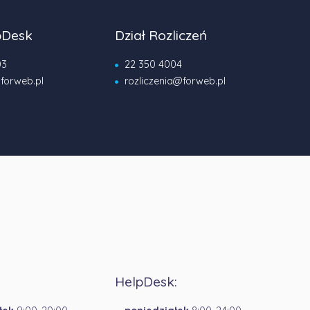
pDesk
Dział Rozliczeń
03
22 350 4004
forweb.pl
rozliczenia@forweb.pl
HelpDesk: