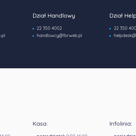
Dział Handlowy
Dział Hel
22 350 4002
22 350 40
.pl
handlowcy@forweb.pl
helpdesk@
Kasa:
Infolinia: