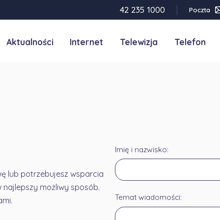
42 235 1000
Poczta
Aktualności
Internet
Telewizja
Telefon
Imię i nazwisko:
ę lub potrzebujesz wsparcia
najlepszy możliwy sposób.
Temat wiadomości:
ami.