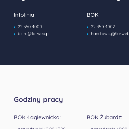
Infolinia
BOK
22 350 4000
22 350 4002
biuro@forweb.pl
handlowcy@forweb
Godziny pracy
BOK Łagiewnicka:
BOK Żubardź: