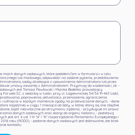
e moich danych osobowych, które podałem/am w formularzu w celu
fonicznego lub mailowego, odpowiedzi na zadane pytania, przedstawienia
Administratora, osoby działające z upoważnienia Administratora lub przez
tawie umowy zawartej z Administratorem. Przyjmuję do wiadomości, że: -
sobowych jest Tomasz Pawłowski i Monika Bodetko, prowadzący
 Forweb S.C. z siedzibą w Łodzi, przy ul. Łagiewnickiej 54/56 91-463 Łódź,
prostowania, poprawienia, aktualizacji, przenoszenia, ograniczenia
h i cofnięcia w każdym momencie zgody na przetwarzanie danych, - dane
tora najpóźniej w ciągu 1 miesiąca od daty, w której staną się one zbędne
adzone, bądź niezwłocznie po otrzymaniu żądania, - przysługuje mi prawo
arzania danych osobowych oraz skargi do organu nadzoru, - podstawą
 jest art. 6 ust. 1 lit "a" i "b" rozporządzenia Parlamentu Europejskiego i
 2016 roku (RODO), - podanie danych osobowych jest dobrowolne, ale brak
nie kontaktu.