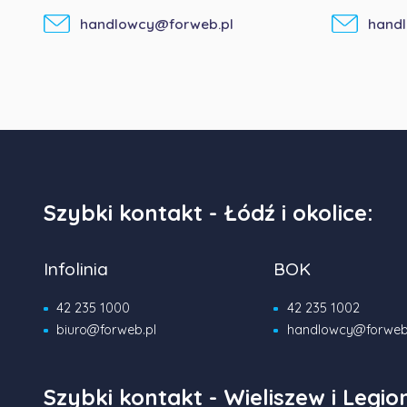
handlowcy@forweb.pl
hand
Szybki kontakt - Łódź i okolice:
Infolinia
BOK
42 235 1000
42 235 1002
biuro@forweb.pl
handlowcy@forweb
Szybki kontakt - Wieliszew i Legi