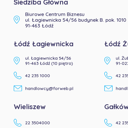
Siedziba Główna
Biurowe Centrum Biznesu
ul. Łagiewnicka 54/56 budynek B. pok. 1010
91-463 Łódź
Łódź Łagiewnicka
Łódź Ż
ul. Łagiewnicka 54/56
ul. Ż
91-463 Łódź (10 piętro)
91-02
42 235 1000
42 23
handlowcy@forweb.pl
hand
Wieliszew
Gałkó
22 3504000
42 23