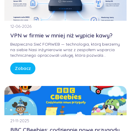
12-06-2026
VPN w firmie w mniej niż wypicie kawy?
Bezpieczna Sieć FORWEB — technologia, którą bierzemy
na siebie Nasi inżynierowie wraz z zespołem wsparcia
technicznego opracowali usługę, która pozwala
korzystać z Internetu w sposób bezpieczny, wygodny i
przewidywalny. Bez samodzielnego konfigurowania
Zobacz
skomplikowanych urządzeń, bez studiowania
dokumentacji producentów i bez zastanawiania się, czy
firmowa sieć […]
21-11-2025
BBC CBeebies: codziennie nowe przygody