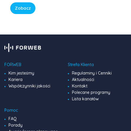
Reality. Zmieniła się natomiast data zaprzestania
nadawania kanału Polsat Comedy Central Extra – ten
Zobacz
pozostanie z nami jeszcze przez kolejny rok […]
FORWEB
Strefa Klienta
Kim jesteśmy
Regulaminy i Cenniki
Kariera
Aktualności
Współczynniki jakości
Kontakt
Polecane programy
Lista kanałów
Pomoc
FAQ
Porady