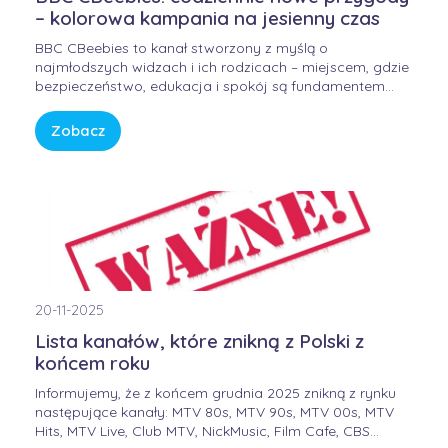
– kolorowa kampania na jesienny czas
BBC CBeebies to kanał stworzony z myślą o
najmłodszych widzach i ich rodzicach – miejscem, gdzie
bezpieczeństwo, edukacja i spokój są fundamentem
każdej historii. W świecie pełnym bodźców i szybkiego
tempa, CBeebies oferuje przestrzeń, w której dzieci
Zobacz
mogą odkrywać świat w sposób bezpieczny, kreatywny i
pełen […]
20-11-2025
Lista kanałów, które znikną z Polski z
końcem roku
Informujemy, że z końcem grudnia 2025 znikną z rynku
następujące kanały: MTV 80s, MTV 90s, MTV 00s, MTV
Hits, MTV Live, Club MTV, NickMusic, Film Cafe, CBS