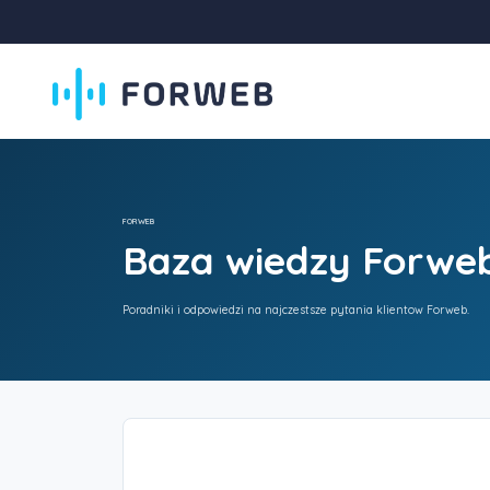
FORWEB
Baza wiedzy Forwe
Poradniki i odpowiedzi na najczestsze pytania klientow Forweb.