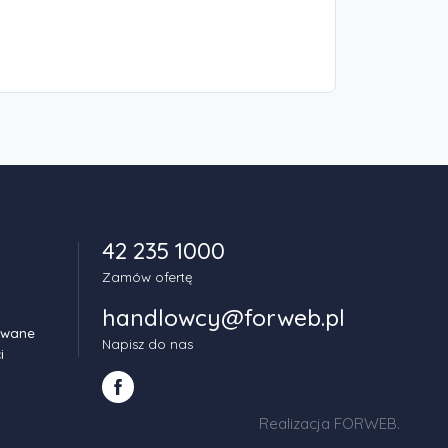
42 235 1000
Zamów ofertę
handlowcy@forweb.pl
owane
Napisz do nas
i
Realizacja FORWEB
.