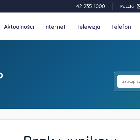
42 235 1000
Poczta
Aktualności
Internet
Telewizja
Telefon
b
Szukaj
w
bazie
wiedzy