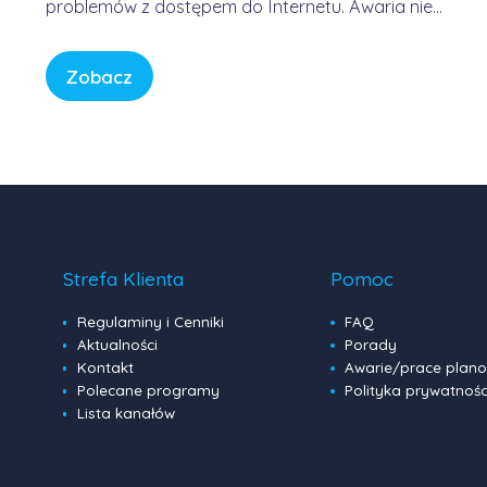
problemów z dostępem do Internetu. Awaria nie
była winą domowych routerów ani infrastruktury
FORWEB, lecz wynikała z przejściowego błędu w
Zobacz
globalnej infrastrukturze trasowania danych.
Internet przypomina sieć autostrad – gdy na
jednym z głównych węzłów […]
Strefa Klienta
Pomoc
Regulaminy i Cenniki
FAQ
Aktualności
Porady
Kontakt
Awarie/prace plan
Polecane programy
Polityka prywatnośc
Lista kanałów