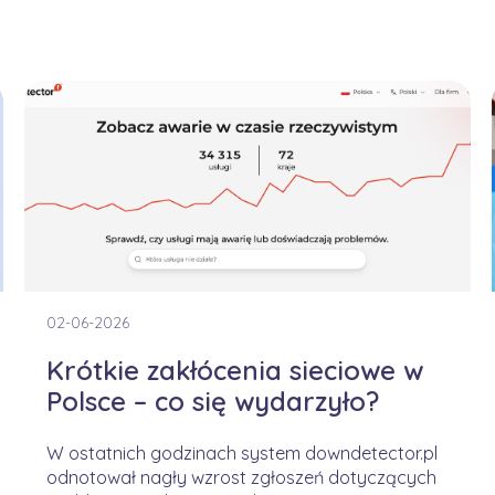
02-06-2026
Krótkie zakłócenia sieciowe w
Polsce – co się wydarzyło?
W ostatnich godzinach system downdetector.pl
odnotował nagły wzrost zgłoszeń dotyczących