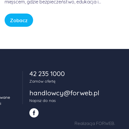
miejscem, gdzie bezpieczeństwo, edukacja i
spokój są fundamentem każdej historii. W
świecie pełnym bodźców i szybkiego tempa,
Zobacz
CBeebies oferuje przestrzeń, w której dzieci
mogą odkrywać świat w sposób bezpieczny,
kreatywny i pełen […]
42 235 1000
Zamów ofertę
handlowcy@forweb.pl
owane
Napisz do nas
i
Realizacja FORWEB
.