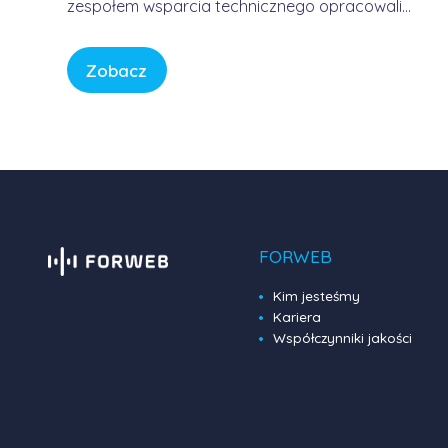
zespołem wsparcia technicznego opracowali
usługę, która pozwala korzystać z Internetu w
sposób bezpieczny, wygodny i przewidywalny.
Zobacz
Bez samodzielnego konfigurowania
skomplikowanych urządzeń, bez studiowania
dokumentacji producentów i bez zastanawiania
się, czy firmowa sieć […]
FORWEB
Kim jesteśmy
Kariera
Współczynniki jakości