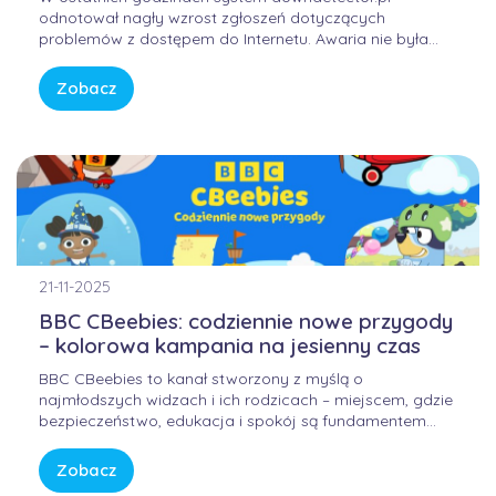
odnotował nagły wzrost zgłoszeń dotyczących
problemów z dostępem do Internetu. Awaria nie była
winą domowych routerów ani infrastruktury FORWEB,
lecz wynikała z przejściowego błędu w globalnej
Zobacz
infrastrukturze trasowania danych. Internet przypomina
sieć autostrad – gdy na jednym z głównych węzłów […]
21-11-2025
BBC CBeebies: codziennie nowe przygody
– kolorowa kampania na jesienny czas
BBC CBeebies to kanał stworzony z myślą o
najmłodszych widzach i ich rodzicach – miejscem, gdzie
bezpieczeństwo, edukacja i spokój są fundamentem
każdej historii. W świecie pełnym bodźców i szybkiego
tempa, CBeebies oferuje przestrzeń, w której dzieci
Zobacz
mogą odkrywać świat w sposób bezpieczny, kreatywny i