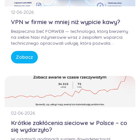
12-06-2026
VPN w firmie w mniej niż wypicie kawy?
Bezpieczna Sieć FORWEB — technologia, którą bierzemy
na siebie Nasi inżynierowie wraz z zespołem wsparcia
technicznego opracowali usługę, która pozwala
korzystać z Internetu w sposób bezpieczny, wygodny i
przewidywalny. Bez samodzielnego konfigurowania
Zobacz
skomplikowanych urządzeń, bez studiowania
dokumentacji producentów i bez zastanawiania się, czy
firmowa sieć […]
02-06-2026
Krótkie zakłócenia sieciowe w Polsce – co
się wydarzyło?
W ostatnich godzinach system downdetector.pl