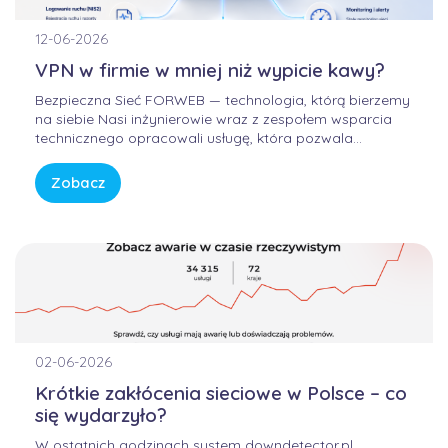
12-06-2026
VPN w firmie w mniej niż wypicie kawy?
Bezpieczna Sieć FORWEB — technologia, którą bierzemy
na siebie Nasi inżynierowie wraz z zespołem wsparcia
technicznego opracowali usługę, która pozwala
korzystać z Internetu w sposób bezpieczny, wygodny i
przewidywalny. Bez samodzielnego konfigurowania
Zobacz
skomplikowanych urządzeń, bez studiowania
dokumentacji producentów i bez zastanawiania się, czy
firmowa sieć […]
02-06-2026
Krótkie zakłócenia sieciowe w Polsce – co
się wydarzyło?
W ostatnich godzinach system downdetector.pl