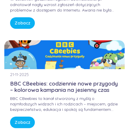
odnotował nagły wzrost zgłoszeń dotyczących
problemów z dostępem do Internetu. Awaria nie była
winą domowych routerów ani infrastruktury FORWEB,
lecz wynikała z przejściowego błędu w globalnej
Zobacz
infrastrukturze trasowania danych. Internet przypomina
sieć autostrad – gdy na jednym z głównych węzłów […]
21-11-2025
BBC CBeebies: codziennie nowe przygody
– kolorowa kampania na jesienny czas
BBC CBeebies to kanał stworzony z myślą o
najmłodszych widzach i ich rodzicach – miejscem, gdzie
bezpieczeństwo, edukacja i spokój są fundamentem
każdej historii. W świecie pełnym bodźców i szybkiego
tempa, CBeebies oferuje przestrzeń, w której dzieci
Zobacz
mogą odkrywać świat w sposób bezpieczny, kreatywny i