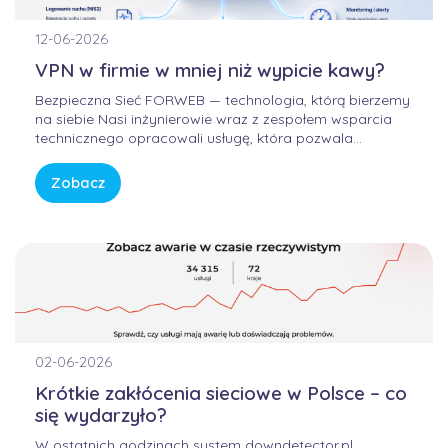
12-06-2026
VPN w firmie w mniej niż wypicie kawy?
Bezpieczna Sieć FORWEB — technologia, którą bierzemy
na siebie Nasi inżynierowie wraz z zespołem wsparcia
technicznego opracowali usługę, która pozwala
korzystać z Internetu w sposób bezpieczny, wygodny i
przewidywalny. Bez samodzielnego konfigurowania
Zobacz
skomplikowanych urządzeń, bez studiowania
dokumentacji producentów i bez zastanawiania się, czy
firmowa sieć […]
02-06-2026
Krótkie zakłócenia sieciowe w Polsce – co
się wydarzyło?
W ostatnich godzinach system downdetector.pl