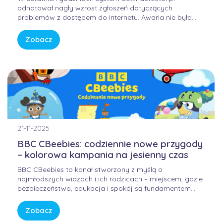
odnotował nagły wzrost zgłoszeń dotyczących
problemów z dostępem do Internetu. Awaria nie była
winą domowych routerów ani infrastruktury FORWEB,
lecz wynikała z przejściowego błędu w globalnej
Zobacz
infrastrukturze trasowania danych. Internet przypomina
sieć autostrad – gdy na jednym z głównych węzłów […]
21-11-2025
BBC CBeebies: codziennie nowe przygody
– kolorowa kampania na jesienny czas
BBC CBeebies to kanał stworzony z myślą o
najmłodszych widzach i ich rodzicach – miejscem, gdzie
bezpieczeństwo, edukacja i spokój są fundamentem
każdej historii. W świecie pełnym bodźców i szybkiego
tempa, CBeebies oferuje przestrzeń, w której dzieci
Zobacz
mogą odkrywać świat w sposób bezpieczny, kreatywny i