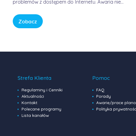
problemów z dostępem do Internetu. Awaria nie
była winą domowych routerów ani infrastruktury
FORWEB, lecz wynikała z przejściowego błędu w
Zobacz
globalnej infrastrukturze trasowania danych.
Internet przypomina sieć autostrad – gdy na
jednym z głównych węzłów […]
Strefa Klienta
Pomoc
Regulaminy i Cenniki
FAQ
Aktualności
Porady
Kontakt
Awarie/prace plan
Polecane programy
Polityka prywatnośc
Lista kanałów