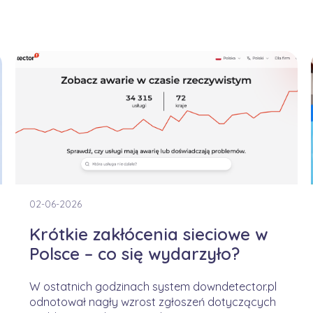
02-06-2026
Krótkie zakłócenia sieciowe w
Polsce – co się wydarzyło?
W ostatnich godzinach system downdetector.pl
odnotował nagły wzrost zgłoszeń dotyczących