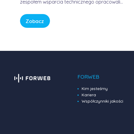
zespołem wsparcia technicznego opracowali
usługę, która pozwala korzystać z Internetu w
sposób bezpieczny, wygodny i przewidywalny.
Zobacz
Bez samodzielnego konfigurowania
skomplikowanych urządzeń, bez studiowania
dokumentacji producentów i bez zastanawiania
się, czy firmowa sieć […]
FORWEB
Kim jesteśmy
Kariera
Współczynniki jakości