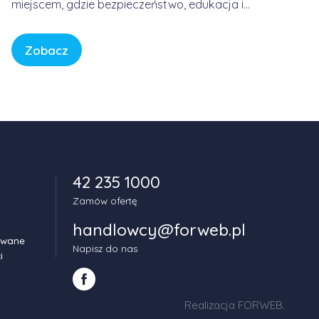
miejscem, gdzie bezpieczeństwo, edukacja i
spokój są fundamentem każdej historii. W
świecie pełnym bodźców i szybkiego tempa,
Zobacz
CBeebies oferuje przestrzeń, w której dzieci
mogą odkrywać świat w sposób bezpieczny,
kreatywny i pełen […]
42 235 1000
Zamów ofertę
handlowcy@forweb.pl
owane
Napisz do nas
i
Realizacja FORWEB
.