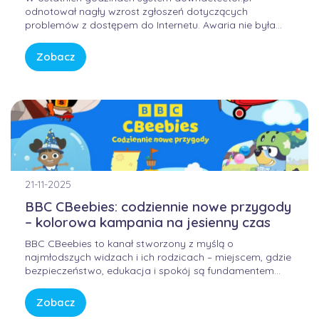
odnotował nagły wzrost zgłoszeń dotyczących
problemów z dostępem do Internetu. Awaria nie była
winą domowych routerów ani infrastruktury FORWEB,
lecz wynikała z przejściowego błędu w globalnej
Zobacz
infrastrukturze trasowania danych. Internet przypomina
sieć autostrad – gdy na jednym z głównych węzłów […]
21-11-2025
BBC CBeebies: codziennie nowe przygody
– kolorowa kampania na jesienny czas
BBC CBeebies to kanał stworzony z myślą o
najmłodszych widzach i ich rodzicach – miejscem, gdzie
bezpieczeństwo, edukacja i spokój są fundamentem
każdej historii. W świecie pełnym bodźców i szybkiego
tempa, CBeebies oferuje przestrzeń, w której dzieci
Zobacz
mogą odkrywać świat w sposób bezpieczny, kreatywny i