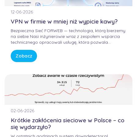
12-06-2026
VPN w firmie w mniej niż wypicie kawy?
Bezpieczna Sieć FORWEB — technologia, którą bierzemy
na siebie Nasi inżynierowie wraz z zespołem wsparcia
technicznego opracowali usługę, która pozwala
korzystać z Internetu w sposób bezpieczny, wygodny i
przewidywalny. Bez samodzielnego konfigurowania
Zobacz
skomplikowanych urządzeń, bez studiowania
dokumentacji producentów i bez zastanawiania się, czy
firmowa sieć […]
02-06-2026
Krótkie zakłócenia sieciowe w Polsce – co
się wydarzyło?
W ostatnich godzinach system downdetector.pl