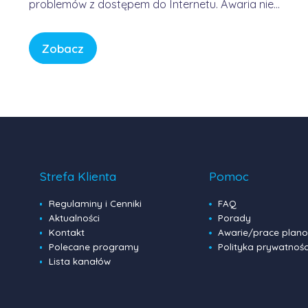
problemów z dostępem do Internetu. Awaria nie
była winą domowych routerów ani infrastruktury
FORWEB, lecz wynikała z przejściowego błędu w
Zobacz
globalnej infrastrukturze trasowania danych.
Internet przypomina sieć autostrad – gdy na
jednym z głównych węzłów […]
Strefa Klienta
Pomoc
Regulaminy i Cenniki
FAQ
Aktualności
Porady
Kontakt
Awarie/prace plan
Polecane programy
Polityka prywatnośc
Lista kanałów