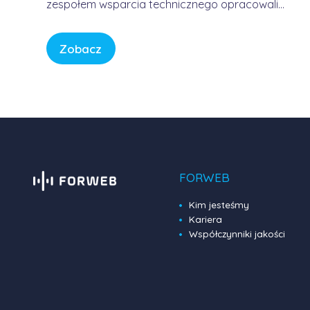
zespołem wsparcia technicznego opracowali
usługę, która pozwala korzystać z Internetu w
sposób bezpieczny, wygodny i przewidywalny.
Zobacz
Bez samodzielnego konfigurowania
skomplikowanych urządzeń, bez studiowania
dokumentacji producentów i bez zastanawiania
się, czy firmowa sieć […]
FORWEB
Kim jesteśmy
Kariera
Współczynniki jakości