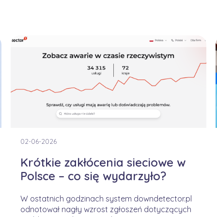
02-06-2026
Krótkie zakłócenia sieciowe w
Polsce – co się wydarzyło?
W ostatnich godzinach system downdetector.pl
odnotował nagły wzrost zgłoszeń dotyczących