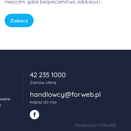
miejscem, gdzie bezpieczeństwo, edukacja i
spokój są fundamentem każdej historii. W
świecie pełnym bodźców i szybkiego tempa,
Zobacz
CBeebies oferuje przestrzeń, w której dzieci
mogą odkrywać świat w sposób bezpieczny,
kreatywny i pełen […]
42 235 1000
Zamów ofertę
handlowcy@forweb.pl
owane
Napisz do nas
i
Realizacja FORWEB
.