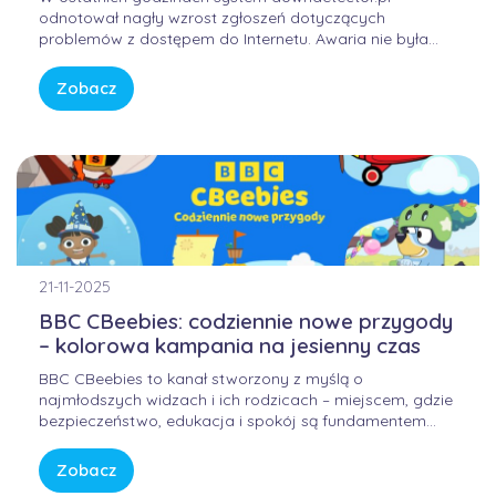
odnotował nagły wzrost zgłoszeń dotyczących
problemów z dostępem do Internetu. Awaria nie była
winą domowych routerów ani infrastruktury FORWEB,
lecz wynikała z przejściowego błędu w globalnej
Zobacz
infrastrukturze trasowania danych. Internet przypomina
sieć autostrad – gdy na jednym z głównych węzłów […]
21-11-2025
BBC CBeebies: codziennie nowe przygody
– kolorowa kampania na jesienny czas
BBC CBeebies to kanał stworzony z myślą o
najmłodszych widzach i ich rodzicach – miejscem, gdzie
bezpieczeństwo, edukacja i spokój są fundamentem
każdej historii. W świecie pełnym bodźców i szybkiego
tempa, CBeebies oferuje przestrzeń, w której dzieci
Zobacz
mogą odkrywać świat w sposób bezpieczny, kreatywny i