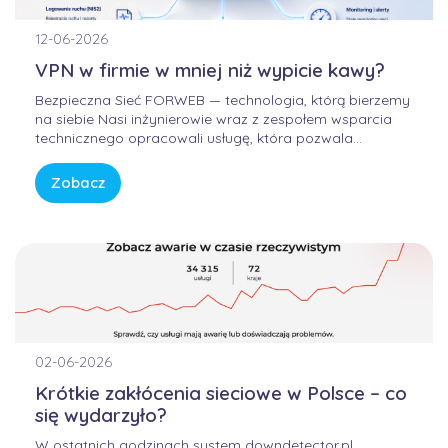
12-06-2026
VPN w firmie w mniej niż wypicie kawy?
Bezpieczna Sieć FORWEB — technologia, którą bierzemy
na siebie Nasi inżynierowie wraz z zespołem wsparcia
technicznego opracowali usługę, która pozwala
korzystać z Internetu w sposób bezpieczny, wygodny i
przewidywalny. Bez samodzielnego konfigurowania
Zobacz
skomplikowanych urządzeń, bez studiowania
dokumentacji producentów i bez zastanawiania się, czy
firmowa sieć […]
02-06-2026
Krótkie zakłócenia sieciowe w Polsce – co
się wydarzyło?
W ostatnich godzinach system downdetector.pl