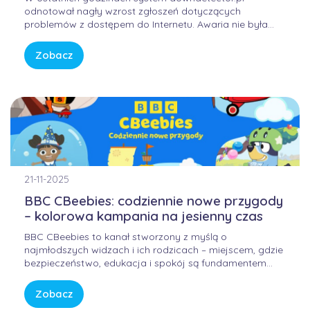
odnotował nagły wzrost zgłoszeń dotyczących
problemów z dostępem do Internetu. Awaria nie była
winą domowych routerów ani infrastruktury FORWEB,
lecz wynikała z przejściowego błędu w globalnej
Zobacz
infrastrukturze trasowania danych. Internet przypomina
sieć autostrad – gdy na jednym z głównych węzłów […]
21-11-2025
BBC CBeebies: codziennie nowe przygody
– kolorowa kampania na jesienny czas
BBC CBeebies to kanał stworzony z myślą o
najmłodszych widzach i ich rodzicach – miejscem, gdzie
bezpieczeństwo, edukacja i spokój są fundamentem
każdej historii. W świecie pełnym bodźców i szybkiego
tempa, CBeebies oferuje przestrzeń, w której dzieci
Zobacz
mogą odkrywać świat w sposób bezpieczny, kreatywny i