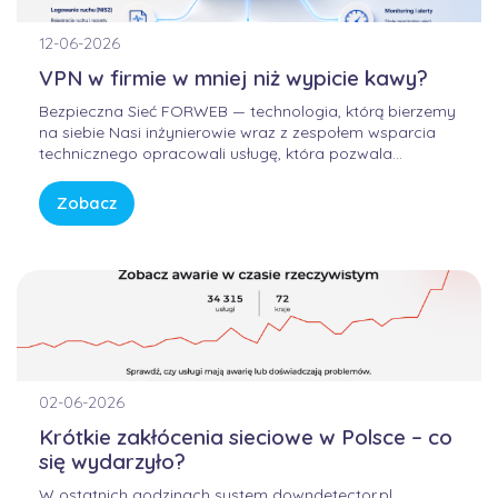
12-06-2026
VPN w firmie w mniej niż wypicie kawy?
Bezpieczna Sieć FORWEB — technologia, którą bierzemy
na siebie Nasi inżynierowie wraz z zespołem wsparcia
technicznego opracowali usługę, która pozwala
korzystać z Internetu w sposób bezpieczny, wygodny i
przewidywalny. Bez samodzielnego konfigurowania
Zobacz
skomplikowanych urządzeń, bez studiowania
dokumentacji producentów i bez zastanawiania się, czy
firmowa sieć […]
02-06-2026
Krótkie zakłócenia sieciowe w Polsce – co
się wydarzyło?
W ostatnich godzinach system downdetector.pl