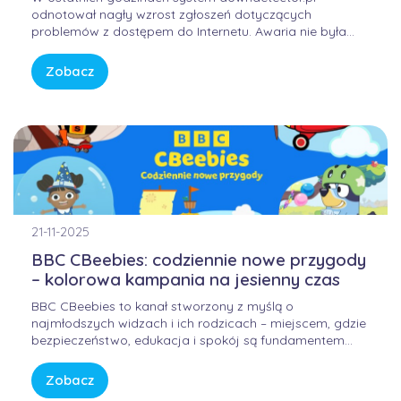
odnotował nagły wzrost zgłoszeń dotyczących
problemów z dostępem do Internetu. Awaria nie była
winą domowych routerów ani infrastruktury FORWEB,
lecz wynikała z przejściowego błędu w globalnej
Zobacz
infrastrukturze trasowania danych. Internet przypomina
sieć autostrad – gdy na jednym z głównych węzłów […]
21-11-2025
BBC CBeebies: codziennie nowe przygody
– kolorowa kampania na jesienny czas
BBC CBeebies to kanał stworzony z myślą o
najmłodszych widzach i ich rodzicach – miejscem, gdzie
bezpieczeństwo, edukacja i spokój są fundamentem
każdej historii. W świecie pełnym bodźców i szybkiego
tempa, CBeebies oferuje przestrzeń, w której dzieci
Zobacz
mogą odkrywać świat w sposób bezpieczny, kreatywny i