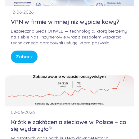
12-06-2026
VPN w firmie w mniej niż wypicie kawy?
Bezpieczna Sieć FORWEB — technologia, którą bierzemy
na siebie Nasi inżynierowie wraz z zespołem wsparcia
technicznego opracowali usługę, która pozwala
korzystać z Internetu w sposób bezpieczny, wygodny i
przewidywalny. Bez samodzielnego konfigurowania
Zobacz
skomplikowanych urządzeń, bez studiowania
dokumentacji producentów i bez zastanawiania się, czy
firmowa sieć […]
02-06-2026
Krótkie zakłócenia sieciowe w Polsce – co
się wydarzyło?
W ostatnich godzinach system downdetector.pl