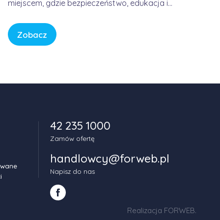
miejscem, gdzie bezpieczeństwo, edukacja i
spokój są fundamentem każdej historii. W
świecie pełnym bodźców i szybkiego tempa,
Zobacz
CBeebies oferuje przestrzeń, w której dzieci
mogą odkrywać świat w sposób bezpieczny,
kreatywny i pełen […]
42 235 1000
Zamów ofertę
handlowcy@forweb.pl
owane
Napisz do nas
i
Realizacja FORWEB
.