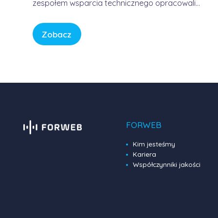
zespołem wsparcia technicznego opracowali
usługę, która pozwala korzystać z Internetu w
sposób bezpieczny, wygodny i przewidywalny.
Zobacz
Bez samodzielnego konfigurowania
skomplikowanych urządzeń, bez studiowania
dokumentacji producentów i bez zastanawiania
się, czy firmowa sieć […]
FORWEB
Kim jesteśmy
Kariera
Współczynniki jakości