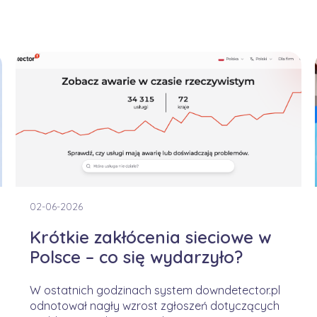
02-06-2026
Krótkie zakłócenia sieciowe w
Polsce – co się wydarzyło?
W ostatnich godzinach system downdetector.pl
odnotował nagły wzrost zgłoszeń dotyczących