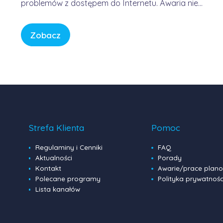
problemów z dostępem do Internetu. Awaria nie
była winą domowych routerów ani infrastruktury
FORWEB, lecz wynikała z przejściowego błędu w
Zobacz
globalnej infrastrukturze trasowania danych.
Internet przypomina sieć autostrad – gdy na
jednym z głównych węzłów […]
Strefa Klienta
Pomoc
Regulaminy i Cenniki
FAQ
Aktualności
Porady
Kontakt
Awarie/prace plan
Polecane programy
Polityka prywatnośc
Lista kanałów