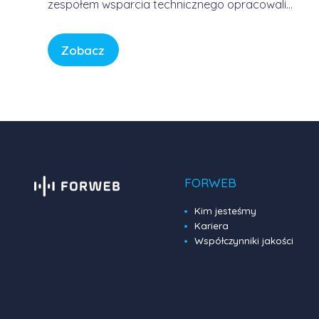
zespołem wsparcia technicznego opracowali
usługę, która pozwala korzystać z Internetu w
sposób bezpieczny, wygodny i przewidywalny.
Zobacz
Bez samodzielnego konfigurowania
skomplikowanych urządzeń, bez studiowania
dokumentacji producentów i bez zastanawiania
się, czy firmowa sieć […]
FORWEB
Kim jesteśmy
Kariera
Współczynniki jakości