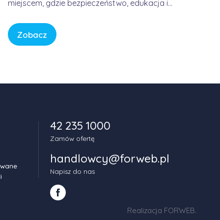
miejscem, gdzie bezpieczeństwo, edukacja i
spokój są fundamentem każdej historii. W
świecie pełnym bodźców i szybkiego tempa,
Zobacz
CBeebies oferuje przestrzeń, w której dzieci
mogą odkrywać świat w sposób bezpieczny,
kreatywny i pełen […]
42 235 1000
Zamów ofertę
handlowcy@forweb.pl
owane
Napisz do nas
i
Realizacja FORWEB
.