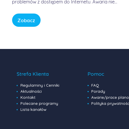
problemów z dostępem do Internetu. Awaria nie
była winą domowych routerów ani infrastruktury
FORWEB, lecz wynikała z przejściowego błędu w
Zobacz
globalnej infrastrukturze trasowania danych.
Internet przypomina sieć autostrad – gdy na
jednym z głównych węzłów […]
Strefa Klienta
Pomoc
Regulaminy i Cenniki
FAQ
Aktualności
Porady
Kontakt
Awarie/prace plan
Polecane programy
Polityka prywatnośc
Lista kanałów