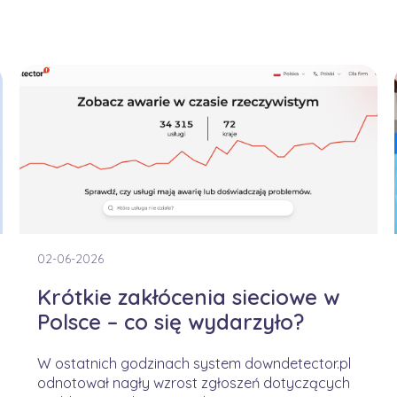
02-06-2026
Krótkie zakłócenia sieciowe w
Polsce – co się wydarzyło?
W ostatnich godzinach system downdetector.pl
odnotował nagły wzrost zgłoszeń dotyczących