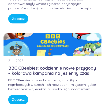
odnotował nagły wzrost zgłoszeń dotyczących
problemów z dostępem do Internetu. Awaria nie była
winą domowych routerów ani infrastruktury FORWEB,
lecz wynikała z przejściowego błędu w globalnej
Zobacz
infrastrukturze trasowania danych. Internet przypomina
sieć autostrad – gdy na jednym z głównych węzłów […]
21-11-2025
BBC CBeebies: codziennie nowe przygody
– kolorowa kampania na jesienny czas
BBC CBeebies to kanał stworzony z myślą o
najmłodszych widzach i ich rodzicach – miejscem, gdzie
bezpieczeństwo, edukacja i spokój są fundamentem
każdej historii. W świecie pełnym bodźców i szybkiego
tempa, CBeebies oferuje przestrzeń, w której dzieci
Zobacz
mogą odkrywać świat w sposób bezpieczny, kreatywny i