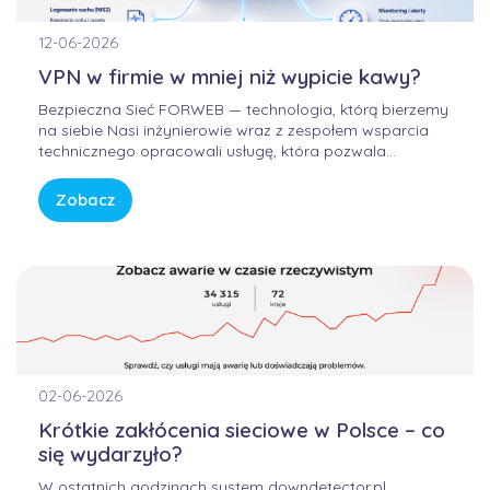
12-06-2026
VPN w firmie w mniej niż wypicie kawy?
Bezpieczna Sieć FORWEB — technologia, którą bierzemy
na siebie Nasi inżynierowie wraz z zespołem wsparcia
technicznego opracowali usługę, która pozwala
korzystać z Internetu w sposób bezpieczny, wygodny i
przewidywalny. Bez samodzielnego konfigurowania
Zobacz
skomplikowanych urządzeń, bez studiowania
dokumentacji producentów i bez zastanawiania się, czy
firmowa sieć […]
02-06-2026
Krótkie zakłócenia sieciowe w Polsce – co
się wydarzyło?
W ostatnich godzinach system downdetector.pl