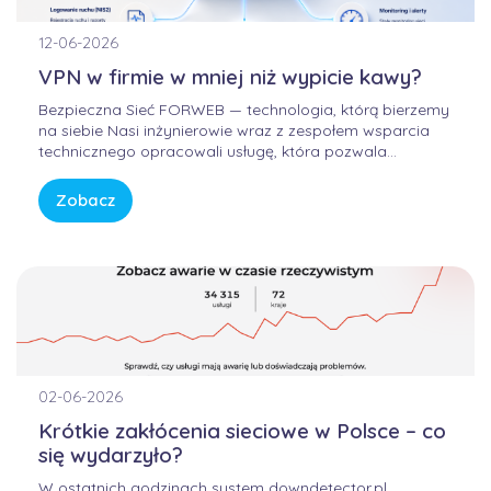
12-06-2026
VPN w firmie w mniej niż wypicie kawy?
Bezpieczna Sieć FORWEB — technologia, którą bierzemy
na siebie Nasi inżynierowie wraz z zespołem wsparcia
technicznego opracowali usługę, która pozwala
korzystać z Internetu w sposób bezpieczny, wygodny i
przewidywalny. Bez samodzielnego konfigurowania
Zobacz
skomplikowanych urządzeń, bez studiowania
dokumentacji producentów i bez zastanawiania się, czy
firmowa sieć […]
02-06-2026
Krótkie zakłócenia sieciowe w Polsce – co
się wydarzyło?
W ostatnich godzinach system downdetector.pl