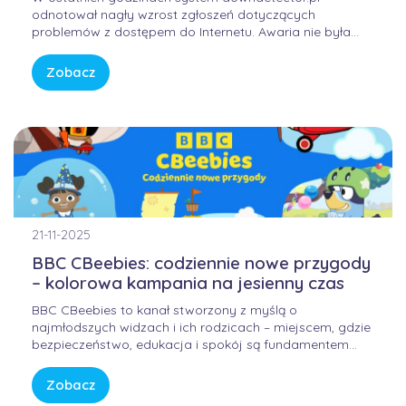
odnotował nagły wzrost zgłoszeń dotyczących
problemów z dostępem do Internetu. Awaria nie była
winą domowych routerów ani infrastruktury FORWEB,
lecz wynikała z przejściowego błędu w globalnej
Zobacz
infrastrukturze trasowania danych. Internet przypomina
sieć autostrad – gdy na jednym z głównych węzłów […]
21-11-2025
BBC CBeebies: codziennie nowe przygody
– kolorowa kampania na jesienny czas
BBC CBeebies to kanał stworzony z myślą o
najmłodszych widzach i ich rodzicach – miejscem, gdzie
bezpieczeństwo, edukacja i spokój są fundamentem
każdej historii. W świecie pełnym bodźców i szybkiego
tempa, CBeebies oferuje przestrzeń, w której dzieci
Zobacz
mogą odkrywać świat w sposób bezpieczny, kreatywny i