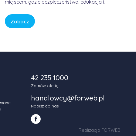
miejscem, gdzie bezpieczeństwo, edukacja i
spokój są fundamentem każdej historii. W
świecie pełnym bodźców i szybkiego tempa,
Zobacz
CBeebies oferuje przestrzeń, w której dzieci
mogą odkrywać świat w sposób bezpieczny,
kreatywny i pełen […]
42 235 1000
Zamów ofertę
handlowcy@forweb.pl
owane
Napisz do nas
i
Realizacja FORWEB
.