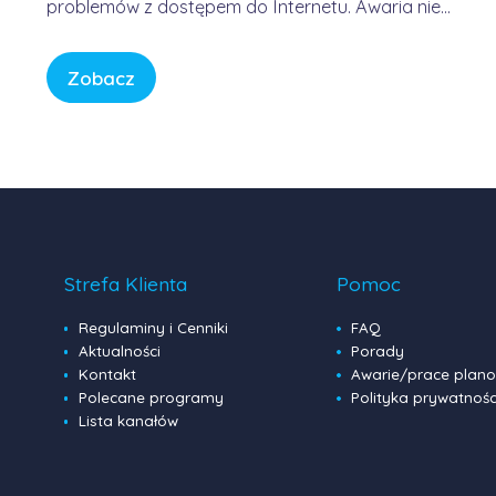
problemów z dostępem do Internetu. Awaria nie
była winą domowych routerów ani infrastruktury
FORWEB, lecz wynikała z przejściowego błędu w
Zobacz
globalnej infrastrukturze trasowania danych.
Internet przypomina sieć autostrad – gdy na
jednym z głównych węzłów […]
Strefa Klienta
Pomoc
Regulaminy i Cenniki
FAQ
Aktualności
Porady
Kontakt
Awarie/prace plan
Polecane programy
Polityka prywatnośc
Lista kanałów