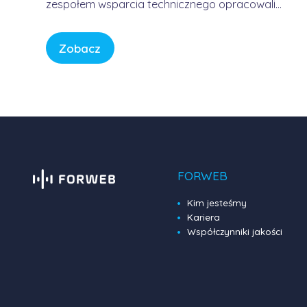
zespołem wsparcia technicznego opracowali
usługę, która pozwala korzystać z Internetu w
sposób bezpieczny, wygodny i przewidywalny.
Zobacz
Bez samodzielnego konfigurowania
skomplikowanych urządzeń, bez studiowania
dokumentacji producentów i bez zastanawiania
się, czy firmowa sieć […]
FORWEB
Kim jesteśmy
Kariera
Współczynniki jakości