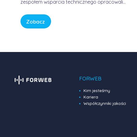
zespołem wsparcia technicznego opracowali
usługę, która pozwala korzystać z Internetu w
sposób bezpieczny, wygodny i przewidywalny.
Zobacz
Bez samodzielnego konfigurowania
skomplikowanych urządzeń, bez studiowania
dokumentacji producentów i bez zastanawiania
się, czy firmowa sieć […]
FORWEB
Kim jesteśmy
Kariera
Współczynniki jakości