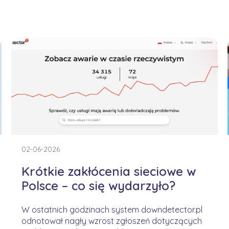
02-06-2026
Krótkie zakłócenia sieciowe w
Polsce – co się wydarzyło?
W ostatnich godzinach system downdetector.pl
odnotował nagły wzrost zgłoszeń dotyczących