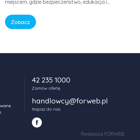
miejscem, gdzie bezpieczeństwo, edukacja i
spokój są fundamentem każdej historii. W
świecie pełnym bodźców i szybkiego tempa,
Zobacz
CBeebies oferuje przestrzeń, w której dzieci
mogą odkrywać świat w sposób bezpieczny,
kreatywny i pełen […]
42 235 1000
Zamów ofertę
handlowcy@forweb.pl
owane
Napisz do nas
i
Realizacja FORWEB
.