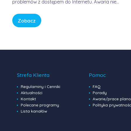
problemów z dostępem do Internetu. Awaria nie
była winą domowych routerów ani infrastruktury
FORWEB, lecz wynikała z przejściowego błędu w
Zobacz
globalnej infrastrukturze trasowania danych.
Internet przypomina sieć autostrad – gdy na
jednym z głównych węzłów […]
Strefa Klienta
Pomoc
Regulaminy i Cenniki
FAQ
Aktualności
Porady
Kontakt
Awarie/prace plan
Polecane programy
Polityka prywatnośc
Lista kanałów