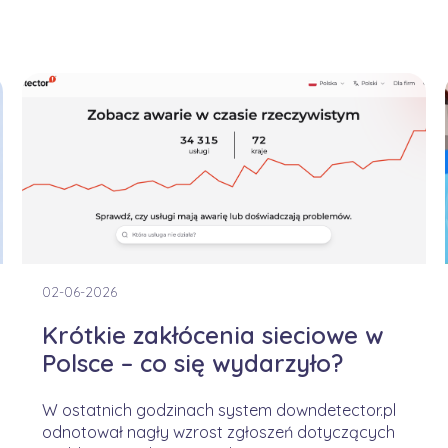
02-06-2026
Krótkie zakłócenia sieciowe w
Polsce – co się wydarzyło?
W ostatnich godzinach system downdetector.pl
odnotował nagły wzrost zgłoszeń dotyczących