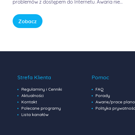
problemów z dostępem do Internetu. Awaria nie
była winą domowych routerów ani infrastruktury
FORWEB, lecz wynikała z przejściowego błędu w
Zobacz
globalnej infrastrukturze trasowania danych.
Internet przypomina sieć autostrad – gdy na
jednym z głównych węzłów […]
Strefa Klienta
Pomoc
Regulaminy i Cenniki
FAQ
Aktualności
Porady
Kontakt
Awarie/prace plan
Polecane programy
Polityka prywatnośc
Lista kanałów