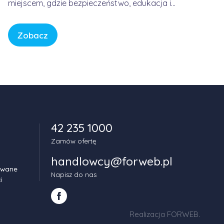
miejscem, gdzie bezpieczeństwo, edukacja i
spokój są fundamentem każdej historii. W
świecie pełnym bodźców i szybkiego tempa,
Zobacz
CBeebies oferuje przestrzeń, w której dzieci
mogą odkrywać świat w sposób bezpieczny,
kreatywny i pełen […]
42 235 1000
Zamów ofertę
handlowcy@forweb.pl
owane
Napisz do nas
i
Realizacja FORWEB
.