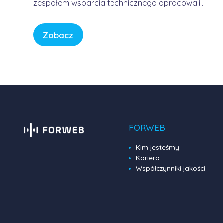
zespołem wsparcia technicznego opracowali
usługę, która pozwala korzystać z Internetu w
sposób bezpieczny, wygodny i przewidywalny.
Zobacz
Bez samodzielnego konfigurowania
skomplikowanych urządzeń, bez studiowania
dokumentacji producentów i bez zastanawiania
się, czy firmowa sieć […]
FORWEB
Kim jesteśmy
Kariera
Współczynniki jakości