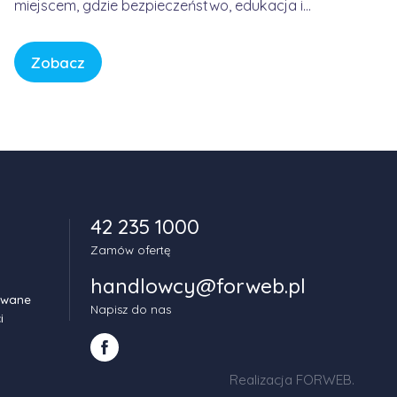
miejscem, gdzie bezpieczeństwo, edukacja i
spokój są fundamentem każdej historii. W
świecie pełnym bodźców i szybkiego tempa,
Zobacz
CBeebies oferuje przestrzeń, w której dzieci
mogą odkrywać świat w sposób bezpieczny,
kreatywny i pełen […]
42 235 1000
Zamów ofertę
handlowcy@forweb.pl
owane
Napisz do nas
i
Realizacja FORWEB
.