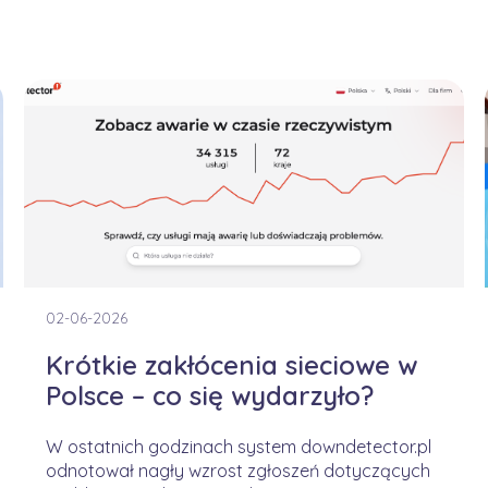
02-06-2026
Krótkie zakłócenia sieciowe w
Polsce – co się wydarzyło?
W ostatnich godzinach system downdetector.pl
odnotował nagły wzrost zgłoszeń dotyczących