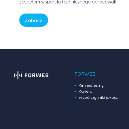
zespołem wsparcia technicznego opracowali
usługę, która pozwala korzystać z Internetu w
sposób bezpieczny, wygodny i przewidywalny.
Zobacz
Bez samodzielnego konfigurowania
skomplikowanych urządzeń, bez studiowania
dokumentacji producentów i bez zastanawiania
się, czy firmowa sieć […]
FORWEB
Kim jesteśmy
Kariera
Współczynniki jakości