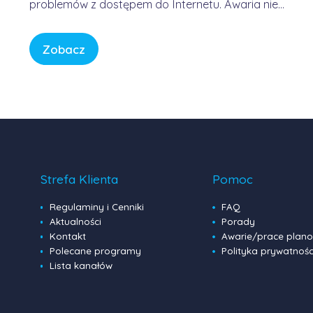
problemów z dostępem do Internetu. Awaria nie
była winą domowych routerów ani infrastruktury
FORWEB, lecz wynikała z przejściowego błędu w
Zobacz
globalnej infrastrukturze trasowania danych.
Internet przypomina sieć autostrad – gdy na
jednym z głównych węzłów […]
Strefa Klienta
Pomoc
Regulaminy i Cenniki
FAQ
Aktualności
Porady
Kontakt
Awarie/prace plan
Polecane programy
Polityka prywatnośc
Lista kanałów