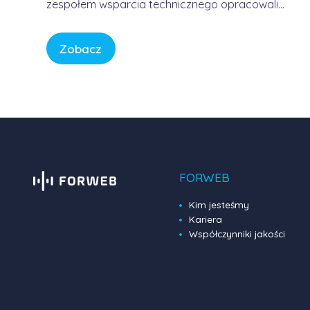
zespołem wsparcia technicznego opracowali
usługę, która pozwala korzystać z Internetu w
sposób bezpieczny, wygodny i przewidywalny.
Zobacz
Bez samodzielnego konfigurowania
skomplikowanych urządzeń, bez studiowania
dokumentacji producentów i bez zastanawiania
się, czy firmowa sieć […]
FORWEB
Kim jesteśmy
Kariera
Współczynniki jakości