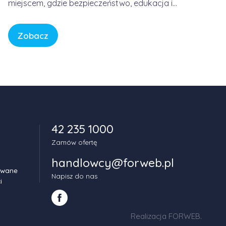
miejscem, gdzie bezpieczeństwo, edukacja i
spokój są fundamentem każdej historii. W
świecie pełnym bodźców i szybkiego tempa,
Zobacz
CBeebies oferuje przestrzeń, w której dzieci
mogą odkrywać świat w sposób bezpieczny,
kreatywny i pełen […]
42 235 1000
Zamów ofertę
handlowcy@forweb.pl
owane
Napisz do nas
i
Realizacja FORWEB
.