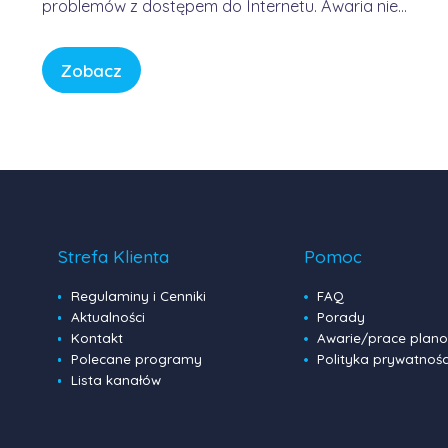
problemów z dostępem do Internetu. Awaria nie
była winą domowych routerów ani infrastruktury
FORWEB, lecz wynikała z przejściowego błędu w
Zobacz
globalnej infrastrukturze trasowania danych.
Internet przypomina sieć autostrad – gdy na
jednym z głównych węzłów […]
Strefa Klienta
Pomoc
Regulaminy i Cenniki
FAQ
Aktualności
Porady
Kontakt
Awarie/prace plan
Polecane programy
Polityka prywatnośc
Lista kanałów