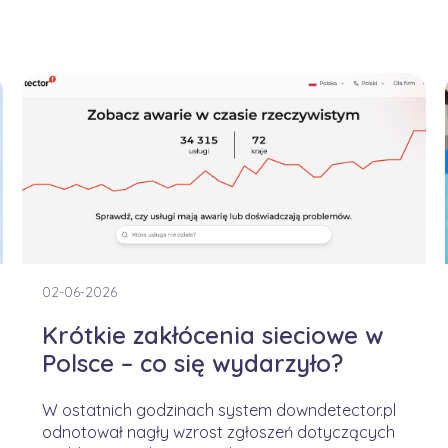
02-06-2026
Krótkie zakłócenia sieciowe w
Polsce – co się wydarzyło?
W ostatnich godzinach system downdetector.pl
odnotował nagły wzrost zgłoszeń dotyczących