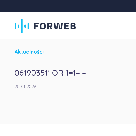
Aktualności
06190351′ OR 1=1– –
28-01-2026