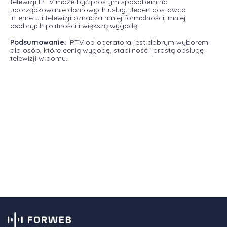
telewizji IPTV może być prostym sposobem na
uporządkowanie domowych usług. Jeden dostawca
internetu i telewizji oznacza mniej formalności, mniej
osobnych płatności i większą wygodę.
Podsumowanie:
IPTV od operatora jest dobrym wyborem
dla osób, które cenią wygodę, stabilność i prostą obsługę
telewizji w domu.
Chcesz sprawdzić ofertę światłowodu
FORWEB?
Zobacz dostępne pakiety internetu i telewizji pod
Twoim adresem.
Zobacz ofertę