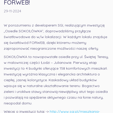
FORWEB!
29-11-2024
W porozumieniu z developerem SGI, realizującym inwestycję
„Osiedle SOKOŁÓWKA”
, doprowadziliśmy przyłącze
światłowodowe do w/w lokalizacji. W każdym lokalu znajduje
się światłówód FORWEB, dzięki któremu możemy
zaproponować nieograniczone możliwości naszej oferty.
SOKOŁÓWKA
to nowopowstałe osiedle przy ul. Świętej Teresy,
w malowniczej części Łodzi – Julianowie. Pierwszy etap
inwestycji to 4 budynki oferujące 158 komfortowych mieszkań.
Inwestycję wyróżnia klasyczna i elegancka architektura o
ciepłej, jasnej kolorystyce. Kaskadowy układ budynków
wpisuje się w naturalne ukształtowanie terenu. Bogactwo
zieleni i urokliwe stawy stanowią niewątpliwy atut tego osiedla
i pozwalają na spędzenie aktywnego czasu na łonie natury,
nieopodal domu.
Więcej o inwestycji tutaj ->
http://www.sgi.pl/mieszkania-