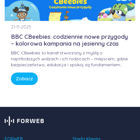
21-11-2025
BBC CBeebies: codziennie nowe przygody
– kolorowa kampania na jesienny czas
BBC CBeebies to kanał stworzony z myślą o
najmłodszych widzach i ich rodzicach – miejscem, gdzie
bezpieczeństwo, edukacja i spokój są fundamentem
każdej historii. W świecie pełnym bodźców i szybkiego
tempa, CBeebies oferuje przestrzeń, w której dzieci
Zobacz
mogą odkrywać świat w sposób bezpieczny, kreatywny i
pełen […]
FORWEB
Strefa Klienta