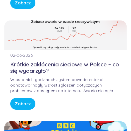
przewidywalny. Bez samodzielnego konfigurowania
Zobacz
skomplikowanych urządzeń, bez studiowania
dokumentacji producentów i bez zastanawiania się, czy
firmowa sieć […]
02-06-2026
Krótkie zakłócenia sieciowe w Polsce – co
się wydarzyło?
W ostatnich godzinach system downdetector.pl
odnotował nagły wzrost zgłoszeń dotyczących
problemów z dostępem do Internetu. Awaria nie była
winą domowych routerów ani infrastruktury FORWEB,
lecz wynikała z przejściowego błędu w globalnej
Zobacz
infrastrukturze trasowania danych. Internet przypomina
sieć autostrad – gdy na jednym z głównych węzłów […]