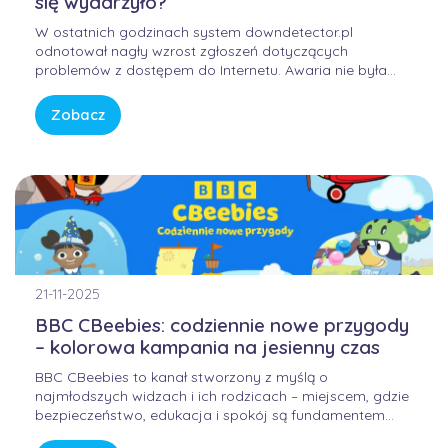
się wydarzyło?
W ostatnich godzinach system downdetector.pl
odnotował nagły wzrost zgłoszeń dotyczących
problemów z dostępem do Internetu. Awaria nie była
winą domowych routerów ani infrastruktury FORWEB,
lecz wynikała z przejściowego błędu w globalnej
Zobacz
infrastrukturze trasowania danych. Internet przypomina
sieć autostrad – gdy na jednym z głównych węzłów […]
21-11-2025
BBC CBeebies: codziennie nowe przygody
– kolorowa kampania na jesienny czas
BBC CBeebies to kanał stworzony z myślą o
najmłodszych widzach i ich rodzicach – miejscem, gdzie
bezpieczeństwo, edukacja i spokój są fundamentem
każdej historii. W świecie pełnym bodźców i szybkiego