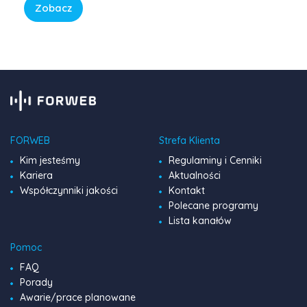
tempa, CBeebies oferuje przestrzeń, w której dzieci
Zobacz
mogą odkrywać świat w sposób bezpieczny, kreatywny i
pełen […]
FORWEB
Strefa Klienta
Kim jesteśmy
Regulaminy i Cenniki
Kariera
Aktualności
Współczynniki jakości
Kontakt
Polecane programy
Lista kanałów
Pomoc
FAQ
Porady
Awarie/prace planowane