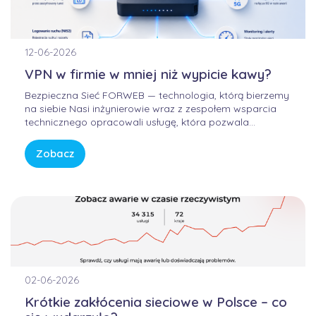
12-06-2026
VPN w firmie w mniej niż wypicie kawy?
Bezpieczna Sieć FORWEB — technologia, którą bierzemy
na siebie Nasi inżynierowie wraz z zespołem wsparcia
technicznego opracowali usługę, która pozwala
korzystać z Internetu w sposób bezpieczny, wygodny i
przewidywalny. Bez samodzielnego konfigurowania
Zobacz
skomplikowanych urządzeń, bez studiowania
dokumentacji producentów i bez zastanawiania się, czy
firmowa sieć […]
02-06-2026
Krótkie zakłócenia sieciowe w Polsce – co