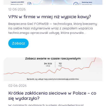
12-06-2026
VPN w firmie w mniej niż wypicie kawy?
Bezpieczna Sieć FORWEB — technologia, którą bierzemy
na siebie Nasi inżynierowie wraz z zespołem wsparcia
technicznego opracowali usługę, która pozwala
korzystać z Internetu w sposób bezpieczny, wygodny i
przewidywalny. Bez samodzielnego konfigurowania
Zobacz
skomplikowanych urządzeń, bez studiowania
dokumentacji producentów i bez zastanawiania się, czy
firmowa sieć […]
02-06-2026
Krótkie zakłócenia sieciowe w Polsce – co
się wydarzyło?
W ostatnich godzinach system downdetector.pl