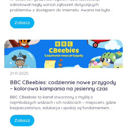
odnotował nagły wzrost zgłoszeń dotyczących
problemów z dostępem do Internetu. Awaria nie była
winą domowych routerów ani infrastruktury FORWEB,
lecz wynikała z przejściowego błędu w globalnej
Zobacz
infrastrukturze trasowania danych. Internet przypomina
sieć autostrad – gdy na jednym z głównych węzłów […]
21-11-2025
BBC CBeebies: codziennie nowe przygody
– kolorowa kampania na jesienny czas
BBC CBeebies to kanał stworzony z myślą o
najmłodszych widzach i ich rodzicach – miejscem, gdzie
bezpieczeństwo, edukacja i spokój są fundamentem
każdej historii. W świecie pełnym bodźców i szybkiego
tempa, CBeebies oferuje przestrzeń, w której dzieci
Zobacz
mogą odkrywać świat w sposób bezpieczny, kreatywny i