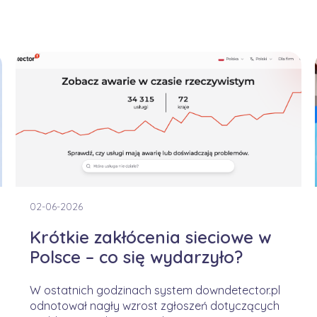
02-06-2026
Krótkie zakłócenia sieciowe w
Polsce – co się wydarzyło?
W ostatnich godzinach system downdetector.pl
odnotował nagły wzrost zgłoszeń dotyczących