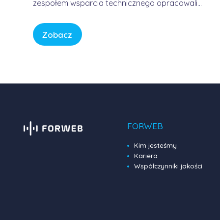
zespołem wsparcia technicznego opracowali
usługę, która pozwala korzystać z Internetu w
sposób bezpieczny, wygodny i przewidywalny.
Zobacz
Bez samodzielnego konfigurowania
skomplikowanych urządzeń, bez studiowania
dokumentacji producentów i bez zastanawiania
się, czy firmowa sieć […]
FORWEB
Kim jesteśmy
Kariera
Współczynniki jakości