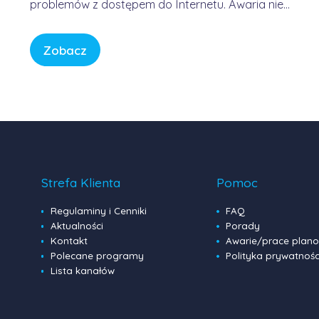
problemów z dostępem do Internetu. Awaria nie
była winą domowych routerów ani infrastruktury
FORWEB, lecz wynikała z przejściowego błędu w
Zobacz
globalnej infrastrukturze trasowania danych.
Internet przypomina sieć autostrad – gdy na
jednym z głównych węzłów […]
Strefa Klienta
Pomoc
Regulaminy i Cenniki
FAQ
Aktualności
Porady
Kontakt
Awarie/prace plan
Polecane programy
Polityka prywatnośc
Lista kanałów