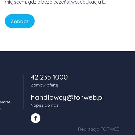
miejscem, gdzie bezpieczeństwo, edukacja i
spokój są fundamentem każdej historii. W
świecie pełnym bodźców i szybkiego tempa,
Zobacz
CBeebies oferuje przestrzeń, w której dzieci
mogą odkrywać świat w sposób bezpieczny,
kreatywny i pełen […]
42 235 1000
Zamów ofertę
handlowcy@forweb.pl
owane
Napisz do nas
i
Realizacja FORWEB
.