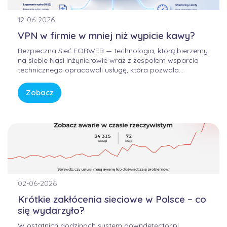
12-06-2026
VPN w firmie w mniej niż wypicie kawy?
Bezpieczna Sieć FORWEB — technologia, którą bierzemy
na siebie Nasi inżynierowie wraz z zespołem wsparcia
technicznego opracowali usługę, która pozwala
korzystać z Internetu w sposób bezpieczny, wygodny i
przewidywalny. Bez samodzielnego konfigurowania
Zobacz
skomplikowanych urządzeń, bez studiowania
dokumentacji producentów i bez zastanawiania się, czy
firmowa sieć […]
02-06-2026
Krótkie zakłócenia sieciowe w Polsce – co
się wydarzyło?
W ostatnich godzinach system downdetector.pl