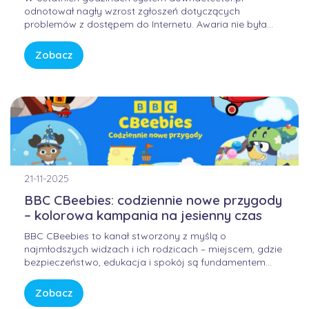
odnotował nagły wzrost zgłoszeń dotyczących
problemów z dostępem do Internetu. Awaria nie była
winą domowych routerów ani infrastruktury FORWEB,
lecz wynikała z przejściowego błędu w globalnej
Zobacz
infrastrukturze trasowania danych. Internet przypomina
sieć autostrad – gdy na jednym z głównych węzłów […]
21-11-2025
BBC CBeebies: codziennie nowe przygody
– kolorowa kampania na jesienny czas
BBC CBeebies to kanał stworzony z myślą o
najmłodszych widzach i ich rodzicach – miejscem, gdzie
bezpieczeństwo, edukacja i spokój są fundamentem
każdej historii. W świecie pełnym bodźców i szybkiego
tempa, CBeebies oferuje przestrzeń, w której dzieci
Zobacz
mogą odkrywać świat w sposób bezpieczny, kreatywny i