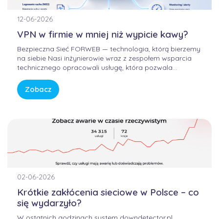
12-06-2026
VPN w firmie w mniej niż wypicie kawy?
Bezpieczna Sieć FORWEB — technologia, którą bierzemy
na siebie Nasi inżynierowie wraz z zespołem wsparcia
technicznego opracowali usługę, która pozwala
korzystać z Internetu w sposób bezpieczny, wygodny i
przewidywalny. Bez samodzielnego konfigurowania
Zobacz
skomplikowanych urządzeń, bez studiowania
dokumentacji producentów i bez zastanawiania się, czy
firmowa sieć […]
02-06-2026
Krótkie zakłócenia sieciowe w Polsce – co
się wydarzyło?
W ostatnich godzinach system downdetector.pl