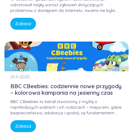
odnotował nagły wzrost zgłoszeń dotyczących
problemów z dostępem do Internetu. Awaria nie była
winą domowych routerów ani infrastruktury FORWEB,
lecz wynikała z przejściowego błędu w globalnej
Zobacz
infrastrukturze trasowania danych. Internet przypomina
sieć autostrad – gdy na jednym z głównych węzłów […]
21-11-2025
BBC CBeebies: codziennie nowe przygody
– kolorowa kampania na jesienny czas
BBC CBeebies to kanał stworzony z myślą o
najmłodszych widzach i ich rodzicach – miejscem, gdzie
bezpieczeństwo, edukacja i spokój są fundamentem
każdej historii. W świecie pełnym bodźców i szybkiego
tempa, CBeebies oferuje przestrzeń, w której dzieci
Zobacz
mogą odkrywać świat w sposób bezpieczny, kreatywny i