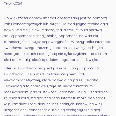
18-07-2024
Do większości domów internet dostarczany jest za pomocą
kabli koncentrycznych lub skrętki. Ta tradycyjna technologia
powoli staje się niewystarczająca, a wszystko za sprawą
niskiej pojemności łączy, słabej odporności na warunki
atmosferyczne i wysokiej awaryjności. W przypadku internetu
światłowodowego możemy zapomnieć o wszystkich tych
niedogodnościach i cieszyć się nie tylko szybkim transferem,
ale i doskonałą jakością odbieranego obrazu i dźwięku.
Internet światłowodowy jest przekazywany za pomocą
światłowodu, czyli medium transmisyjnemu fali
elektromagnetycznej, które pozwala na przesył światła.
Technologia ta charakteryzuje się nieograniczonymi
możliwościami przepustowości i transferu usług. Oznacza to,
że osoba korzystająca z takiego internetu może odbierać i
wysyłać duże ilości danych, bez żadnych limitów, na wielu
urządzeniach jednocześnie. Kolejną cechą wyróżniającą
internet światłowodowy jest fakt, że między dostawcą usług a