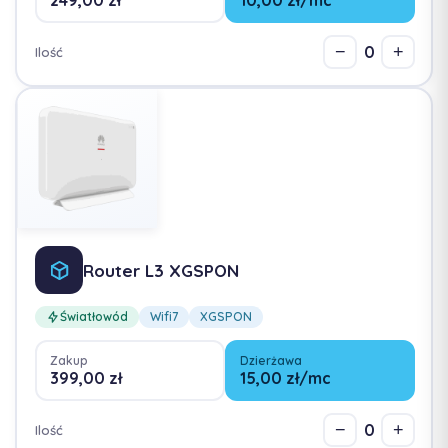
249,00 zł
10,00 zł/mc
0
−
+
Ilość
Router L3 XGSPON
Światłowód
Wifi7
XGSPON
Zakup
Dzierżawa
399,00 zł
15,00 zł/mc
0
−
+
Ilość