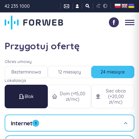
42 235 1000
Przygotuj ofertę
Okres umowy
Bezterminowa
12 miesięcy
24 miesiące
Lokalizacja
Sieć obca
Dom (+15,00
Blok
(+20,00
zł/mc)
zł/mc)
Internet
1