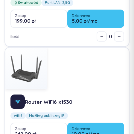
Światłowód
Port LAN: 2,5G
Zakup
Dzierżawa
199,00 zł
5,00 zł/mc
0
−
+
Ilość
Router WiFi6 x1530
Wifi6
Możliwy publiczny IP
Zakup
Dzierżawa