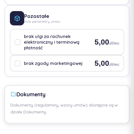
Pozostałe
inne parametry umów
brak ulgi za rachunek
5,00
elektroniczny i terminową
zł/mc
płatność
5,00
brak zgody marketingowej
zł/mc
Dokumenty
Dokumenty (regulaminy, wzory umów) dostępne są w
dziale Dokumenty.