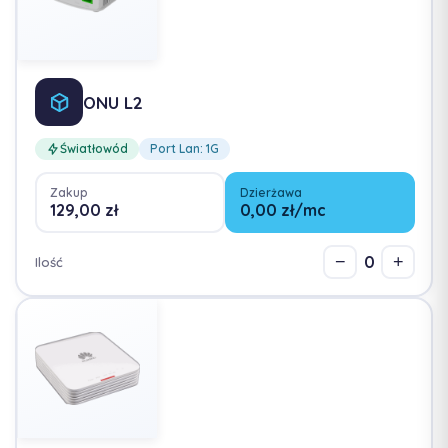
ONU L2
Światłowód
Port Lan: 1G
Zakup
Dzierżawa
129,00 zł
0,00 zł/mc
0
−
+
Ilość