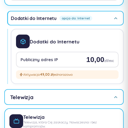
Dodatki do Internetu
opcja do: Internet
Dodatki do Internetu
10,00
Publiczny adres IP
zł/mc
Aktywacja:
49,00 zł
jednorazowo
Telewizja
Telewizja
Telewizja, która Cię zaskoczy. Nowoczesna i bez
kompromisów.