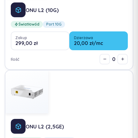
ONU L2 (10G)
Światłowód
Port 10G
Zakup
Dzierżawa
299,00 zł
20,00 zł/mc
0
−
+
Ilość
ONU L2 (2,5GE)